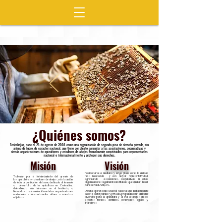
¿Quiénes somos?
Fedeabejas, nace el 28 de agosto de 2008 como una organización de segundo piso de derecho privado, sin
ánimo de lucro, de carácter nacional, que tiene por objeto agremiar a las asociaciones, cooperativas y
demás organizaciones de apicultores y criadores de abejas formalmente constituidas para representarlos
nacional e internacionalmente y proteger sus derechos.
Misión
Visión
Posicionarse a mediano y largo plazo como la entidad
más reconocida y con mayor representatividad,
Trabajar por el fortalecimiento del gremio de
agremiando asociaciones, cooperativas u otras
los apicultores y criadores de abejas, con la unión
organizaciones legalmente constituidas que quieran hacer
de toda organización de base, dedicada al fomento
parte de FEDEABEJAS.
y desarrollo de la apicultura en Colombia,
defendiendo sus intereses en el territorio, y
Deberá operar como una red nacional que interactúe entre
llevando su representación ante las organizaciones
sí con el sector público y privado, propiciando un ambiente
nacionales e internacionales afines a nuestros
favorable para la apicultura y la cría de abejas en los
objetivos.
aspectos técnicos, científicos, comerciales, legales y
financieros.